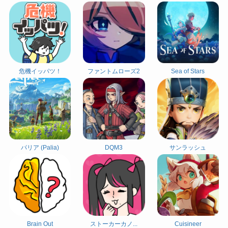
危機イッパツ！
ファントムローズ2
Sea of Stars
パリア (Palia)
DQM3
サンラッシュ
Brain Out
ストーカーカノ...
Cuisineer