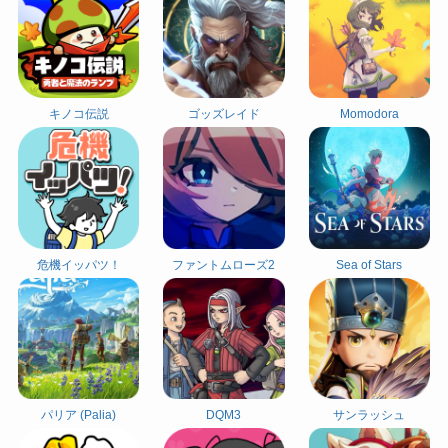
キノコ伝説
ゴッズレイド
Momodora
危機イッパツ！
ファントムローズ2
Sea of Stars
パリア (Palia)
DQM3
サンラッシュ