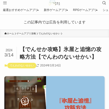
厳選おすすめゲームアプリ
新作ゲームアプリ
RPGゲームアプリ
シュ
この記事内では広告を利用しています
ホーム
ゲームアプリ攻略
でんわのないせかい
【でんせか攻略】氷屋と追憶の攻
2024
3/14
略方法【でんわのないせかい】
2024年3月14日
でんわのないせかい