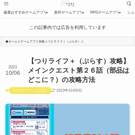
厳選おすすめゲームアプリ
新作ゲームアプリ
RPGゲームアプリ
シュ
この記事内では広告を利用しています
ホーム
ゲームアプリ攻略
つりライフ＋（ぷらす）
【つりライフ＋（ぷらす）攻略】
2023
メインクエスト第２６話（部品は
10/06
どこに？）の攻略方法
2023年10月6日
つりライフ＋（ぷらす）