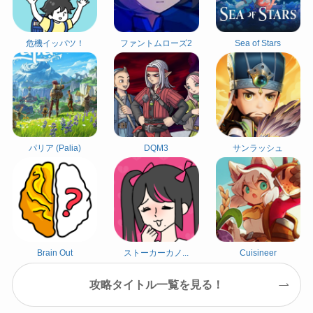
危機イッパツ！
ファントムローズ2
Sea of Stars
パリア (Palia)
DQM3
サンラッシュ
Brain Out
ストーカーカノ...
Cuisineer
攻略タイトル一覧を見る！