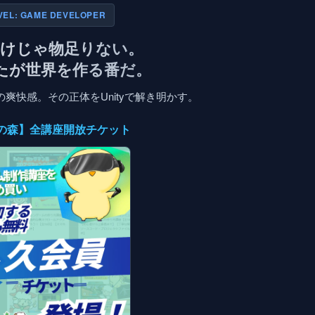
VEL: GAME DEVELOPER
だけじゃ物足りない。
たが世界を作る番だ。
爽快感。その正体をUnityで解き明かす。
入門の森】全講座開放チケット