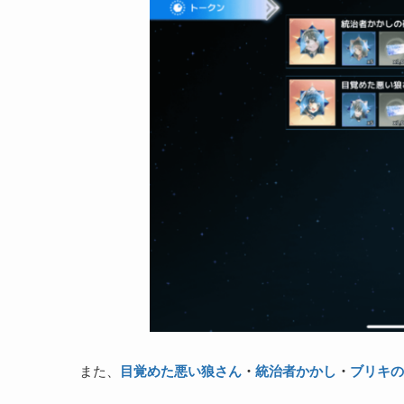
また、
目覚めた悪い狼さん
・
統治者かかし
・
ブリキの