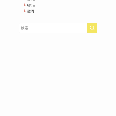
6問目
難問