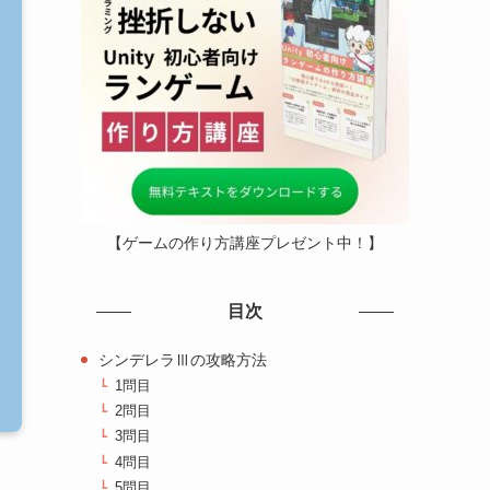
【ゲームの作り方講座プレゼント中！】
目次
シンデレラⅢの攻略方法
1問目
2問目
3問目
4問目
5問目