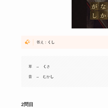
答え：
くし
草 →
く
さ
昔 → むか
し
2問目