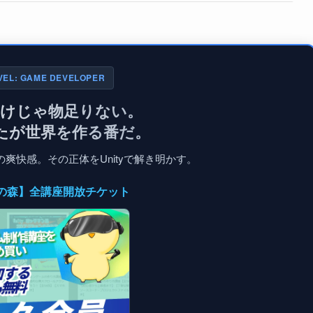
VEL: GAME DEVELOPER
だけじゃ物足りない。
たが世界を作る番だ。
爽快感。その正体をUnityで解き明かす。
入門の森】全講座開放チケット