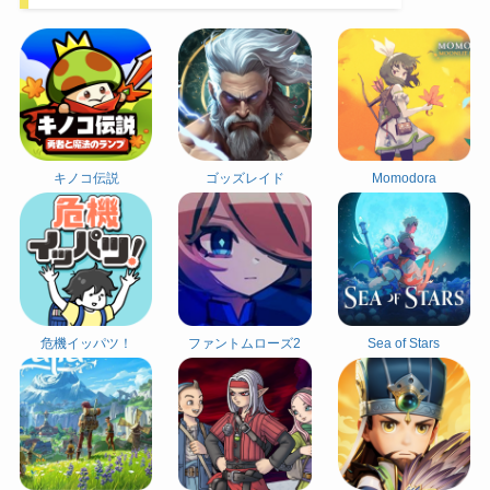
キノコ伝説
ゴッズレイド
Momodora
危機イッパツ！
ファントムローズ2
Sea of Stars