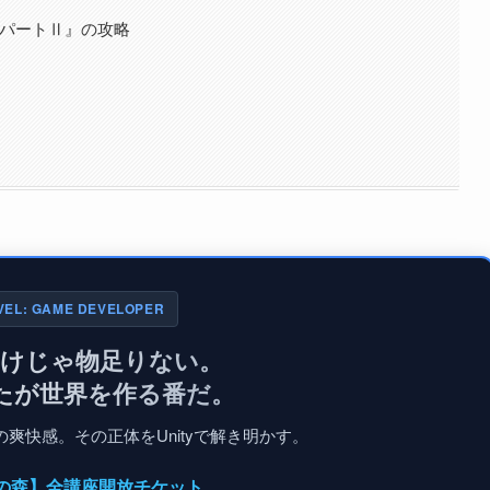
英雄：パートⅡ』の攻略
VEL: GAME DEVELOPER
だけじゃ物足りない。
たが世界を作る番だ。
爽快感。その正体をUnityで解き明かす。
入門の森】全講座開放チケット