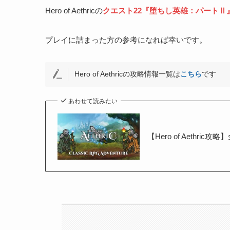
Hero of Aethricの
クエスト22『堕ちし英雄：パートⅡ
プレイに詰まった方の参考になれば幸いです。
Hero of Aethricの攻略情報一覧は
こちら
です
あわせて読みたい
【Hero of Aethri