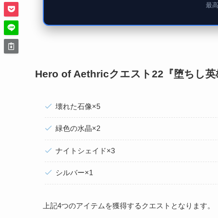
最
Hero of Aethricクエスト22『堕
壊れた石像×5
緑色の水晶×2
ナイトシェイド×3
シルバー×1
上記4つのアイテムを獲得するクエストとなります。