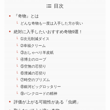
目次
『奇物』とは
どんな奇物も一度は入手した方が良い
絶対に入手したいおすすめ奇物9選！
➀次元削減ダイス
➁幸福クリーム
③おしゃべり羊皮紙
④博士のローブ
⑤空無の芯切り
⑥湮滅の芯切り
⑦時空のプリズム
⑧銀河ビッグロッタリー
⑨パンクロードの精神
評価が上がる可能性がある「虫網」