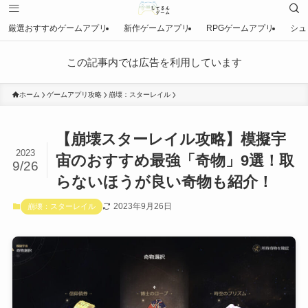
厳選おすすめゲームアプリ
新作ゲームアプリ
RPGゲームアプリ
シュ
この記事内では広告を利用しています
ホーム
ゲームアプリ攻略
崩壊：スターレイル
【崩壊スターレイル攻略】模擬宇
2023
宙のおすすめ最強「奇物」9選！取
9/26
らないほうが良い奇物も紹介！
2023年9月26日
崩壊：スターレイル