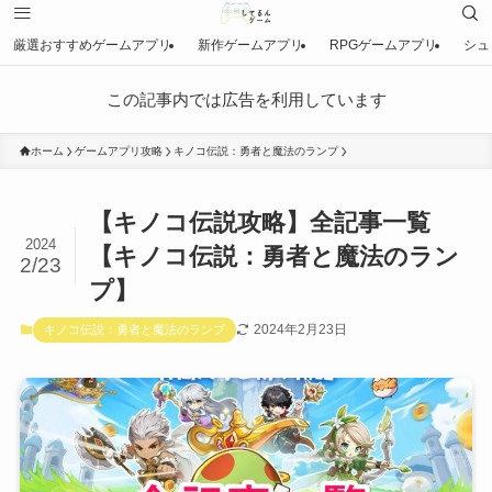
厳選おすすめゲームアプリ
新作ゲームアプリ
RPGゲームアプリ
シュ
この記事内では広告を利用しています
ホーム
ゲームアプリ攻略
キノコ伝説：勇者と魔法のランプ
【キノコ伝説攻略】全記事一覧
2024
【キノコ伝説：勇者と魔法のラン
2/23
プ】
2024年2月23日
キノコ伝説：勇者と魔法のランプ