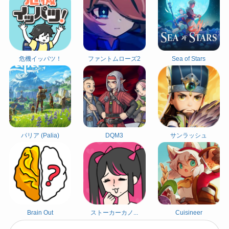
危機イッパツ！
ファントムローズ2
Sea of Stars
パリア (Palia)
DQM3
サンラッシュ
Brain Out
ストーカーカノ...
Cuisineer