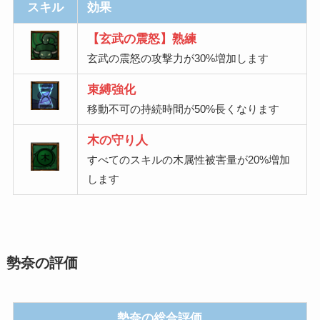
スキル
効果
【玄武の震怒】熟練
玄武の震怒の攻撃力が30%増加します
束縛強化
移動不可の持続時間が50%長くなります
木の守り人
すべてのスキルの木属性被害量が20%増加
します
勢奈の評価
勢奈の総合評価