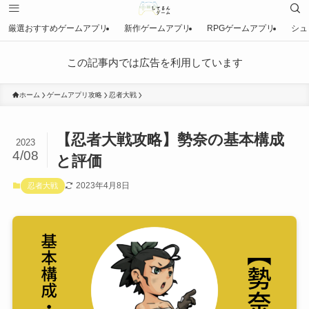
厳選おすすめゲームアプリ
新作ゲームアプリ
RPGゲームアプリ
シュ
この記事内では広告を利用しています
ホーム
ゲームアプリ攻略
忍者大戦
【忍者大戦攻略】勢奈の基本構成
2023
4/08
と評価
2023年4月8日
忍者大戦