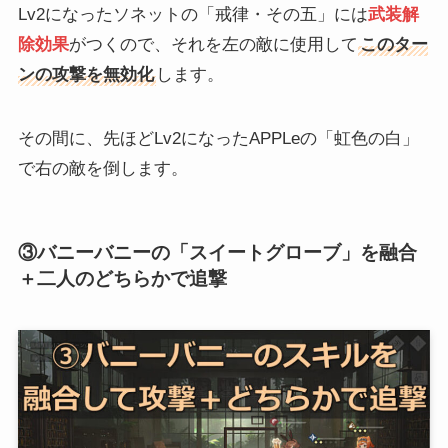
Lv2になったソネットの「戒律・その五」には
武装解
除効果
がつくので、それを左の敵に使用して
このター
ンの攻撃を無効化
します。
その間に、先ほどLv2になったAPPLeの「虹色の白」
で右の敵を倒します。
③バニーバニーの「スイートグローブ」を融合
＋二人のどちらかで追撃