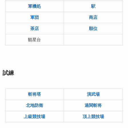
軍機処
駅
軍団
商店
茶店
順位
観星台
試練
斬将塔
演武場
北地防衛
過関斬将
上級競技場
頂上競技場