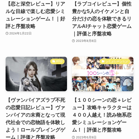
【恋と深空レビュー】リア
【ラブコイレビュー】個性
ルな目線で楽しむ恋愛シミ
豊かな5人のイケメンと自
ュレーションゲーム！｜好
分だけの恋を体験できるリ
評と序盤攻略
アルAIチャット恋愛ゲーム
｜評価と序盤攻略
2024年1月22日
2023年8月8日
RPG
シミュレーション
【ヴァンパイアズラブ不死
【１００シーンの恋＋レビ
の恋愛日記レビュー】ヴァ
ュー】攻略キャラクターは
ンパイアの末裔となって現
４００人越え！読み物系恋
代社会での恋物語を体験し
愛シミュレーションゲー
よう！ロールプレイングゲ
ム！｜評価と序盤攻略
ーム｜評価と序盤攻略
2023年6月9日