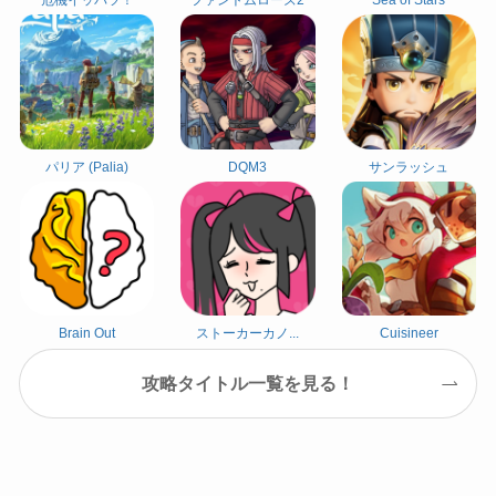
危機イッパツ！
ファントムローズ2
Sea of Stars
パリア (Palia)
DQM3
サンラッシュ
Brain Out
ストーカーカノ...
Cuisineer
攻略タイトル一覧を見る！