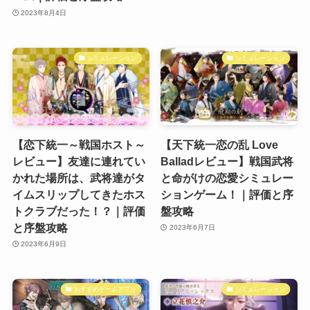
2023年8月4日
シミュレーション
シミュレーション
【恋下統一～戦国ホスト～
【天下統一恋の乱 Love
レビュー】友達に連れてい
Balladレビュー】戦国武将
かれた場所は、武将達がタ
と命がけの恋愛シミュレー
イムスリップしてきたホス
ションゲーム！｜評価と序
トクラブだった！？｜評価
盤攻略
と序盤攻略
2023年6月7日
2023年6月9日
おすすめゲームアプリ
シミュレーション