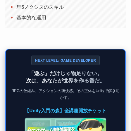
星5ノクシスのスキル
基本的な運用
NEXT LEVEL: GAME DEVELOPER
「遊ぶ」だけじゃ物足りない。
次は、あなたが世界を作る番だ。
RPGの仕組み、アクションの爽快感。その正体をUnityで解き明
かす。
【Unity入門の森】全講座開放チケット