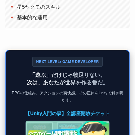
星5ヤクモのスキル
基本的な運用
NEXT LEVEL: GAME DEVELOPER
「遊ぶ」だけじゃ物足りない。
次は、あなたが世界を作る番だ。
RPGの仕組み、アクションの爽快感。その正体をUnityで解き明
かす。
【Unity入門の森】全講座開放チケット