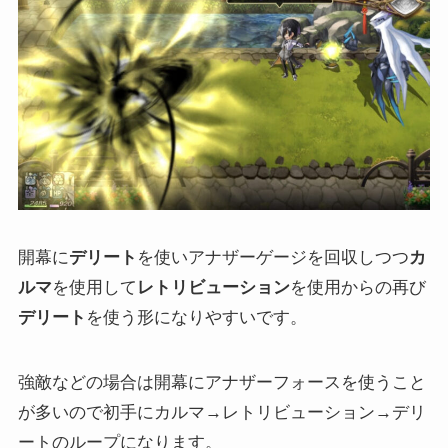
開幕に
デリート
を使いアナザーゲージを回収しつつ
カ
ルマ
を使用して
レトリビューション
を使用からの再び
デリート
を使う形になりやすいです。
強敵などの場合は開幕にアナザーフォースを使うこと
が多いので初手にカルマ→レトリビューション→デリ
ートのループになります。