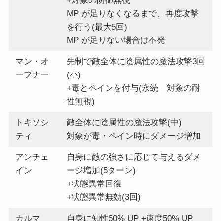
+対象の防御無視
MP が足りなくなるまで、再度攻撃
を行う(最大5回)
MP が足りない場合は不発
マン・オ
先制で敵全体に陰属性の魔法攻撃3回
ープナー
(小)
+毒とペインを付与(永続 対象の耐
性無視)
トキソシ
敵全体に陰属性の魔法攻撃(中)
ティ
対象が毒・ペイン時にダメージ増加
アンチェ
自身に敵の強さに応じて与えるダメ
イン
ージ増加(5ターン)
+状態異常回復
+状態異常無効(3回)
カルマ
自身に知性50% UP +速度50% UP