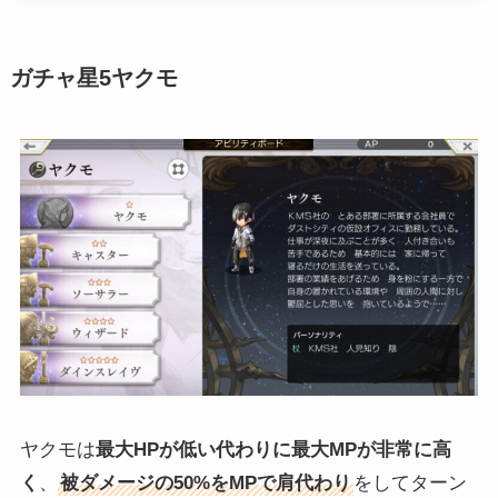
ガチャ星5ヤクモ
ヤクモは
最大HPが低い代わりに最大MPが非常に高
く
、
被ダメージの50%をMPで肩代わり
をしてターン