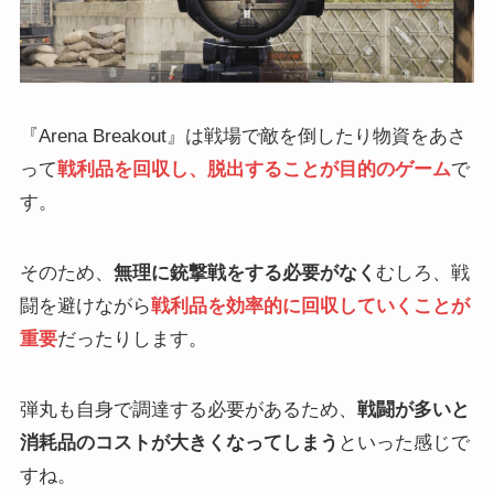
『Arena Breakout』は戦場で敵を倒したり物資をあさ
って
戦利品を回収し、脱出することが目的のゲーム
で
す。
そのため、
無理に銃撃戦をする必要がなく
むしろ、戦
闘を避けながら
戦利品を効率的に回収していくことが
重要
だったりします。
弾丸も自身で調達する必要があるため、
戦闘が多いと
消耗品のコストが大きくなってしまう
といった感じで
すね。