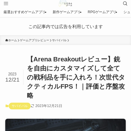
厳選おすすめゲームアプリ
新作ゲームアプリ
RPGゲームアプリ
シュ
この記事内では広告を利用しています
ホーム
ゲームアプリレビュー
サバイバル
【Arena Breakoutレビュー】銃
を自由にカスタマイズして全て
2023
の戦利品を手に入れろ！次世代タ
12/21
クティカルFPS！｜評価と序盤攻
略
2023年12月21日
サバイバル