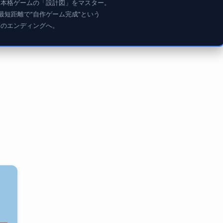
、本格ゲームの「設計図」をマスター。
最短距離で"自作ゲーム完成"という
高のエンディングへ。