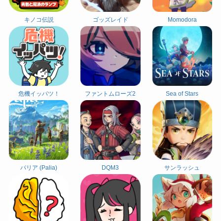
キノコ伝説
ゴッズレイド
Momodora
危機イッパツ！
ファントムローズ2
Sea of Stars
パリア (Palia)
DQM3
サンラッシュ