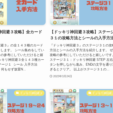
神回避３攻略】全カード
【ドッキリ神回避３攻略】ステー
３１の攻略方法とシールの入手方
回避３』の全１４３種のカード
『ドッキリ神回避３』のステージ３１の攻
します。 シール集めをしてい
方法とシールの入手方法を紹介します。 
略の参考にしていただけると嬉
攻略の参考にしていただけると嬉しいです
ッキリ神回避３全１４３種カー
ステージ３１：ドッキリ神回避 STEP 左
テージ１ シール 入手方法
タンを押しながら進み、ENDの文字を通り
・何もせず放置N...
ぎるとクリア。 以上がステージ３１の...
2023年3月24日
ドッキリ神回避３
ドッキリ神回避