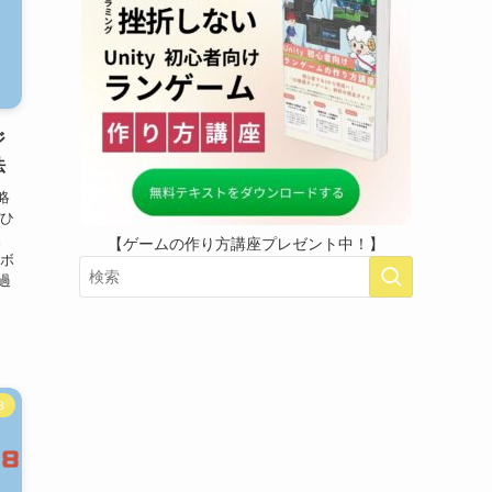
ジ
法
略
ぜひ
。
【ゲームの作り方講座プレゼント中！】
右ボ
過
３