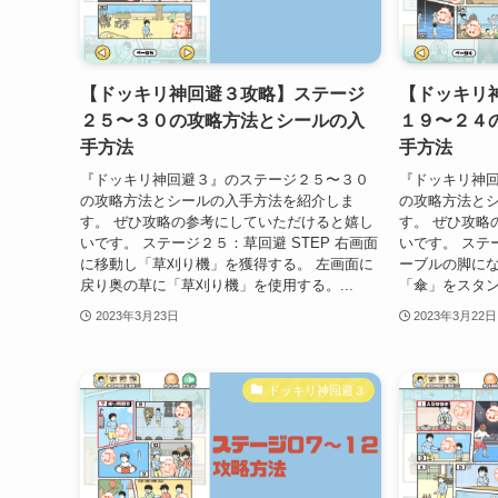
【ドッキリ神回避３攻略】ステージ
【ドッキリ
２５〜３０の攻略方法とシールの入
１９〜２４
手方法
手方法
『ドッキリ神回避３』のステージ２５〜３０
『ドッキリ神
の攻略方法とシールの入手方法を紹介しま
の攻略方法と
す。 ぜひ攻略の参考にしていただけると嬉し
す。 ぜひ攻略
いです。 ステージ２５：草回避 STEP 右画面
いです。 ステー
に移動し「草刈り機」を獲得する。 左画面に
ーブルの脚に
戻り奥の草に「草刈り機」を使用する。...
「傘」をスタンド
2023年3月23日
2023年3月22日
ドッキリ神回避３