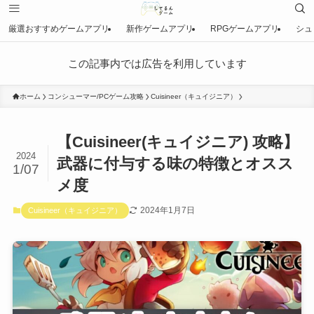
厳選おすすめゲームアプリ
新作ゲームアプリ
RPGゲームアプリ
シュ
この記事内では広告を利用しています
ホーム
コンシューマー/PCゲーム攻略
Cuisineer（キュイジニア）
【Cuisineer(キュイジニア) 攻略】
2024
武器に付与する味の特徴とオスス
1/07
メ度
2024年1月7日
Cuisineer（キュイジニア）