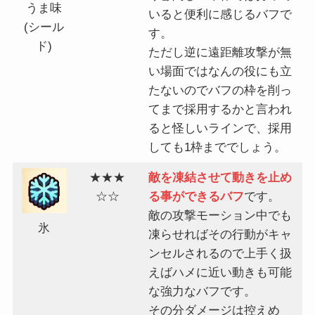
うま味
いると便利に感じるバフで
(シール
す。
ド)
ただし逆に遠距離攻撃が無
い場面ではなんの役にも立
たないのでバフの枠を削っ
てまで採用するかと言われ
ると怪しいラインで、採用
しても1枠まででしょう。
★★★
敵を凍結させて動きを止め
☆☆
る事ができるバフ
です。
敵の攻撃モーション中でも
氷
凍らせればその行動がキャ
ンセルされるので上手く扱
えばハメに近い動きも可能
な強力なバフです。
その分ダメージは控えめ