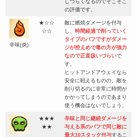
しづらくなるのでそこそこ
の評価です。
★☆☆
敵に燃焼ダメージを付与
☆☆
し、
時間経過で削っていく
タイプのバフですがダメー
辛味(炎)
ジが控えめで毒の方が強力
なので正直扱いづらい
で
す。
ヒットアンドアウェイなら
安全に戦えるものの、敵を
削り切るのに非常に時間が
かかってしまうのであまり
使う機会はないでしょう。
★★★
辛味と同じ継続ダメージを
★★
与える系のバフで同じ敵に
最大10スタック付与
するこ