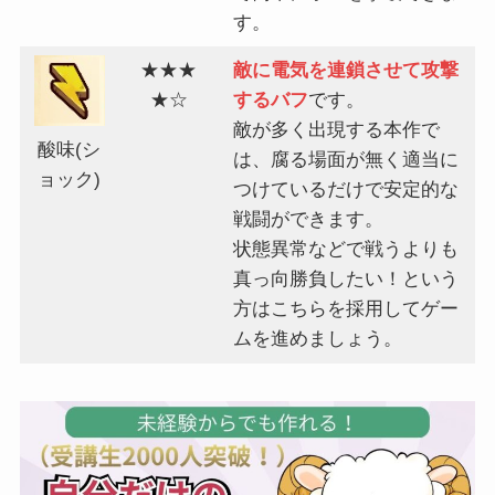
す。
★★★
敵に電気を連鎖させて攻撃
★☆
するバフ
です。
敵が多く出現する本作で
酸味(シ
は、腐る場面が無く適当に
ョック)
つけているだけで安定的な
戦闘ができます。
状態異常などで戦うよりも
真っ向勝負したい！という
方はこちらを採用してゲー
ムを進めましょう。