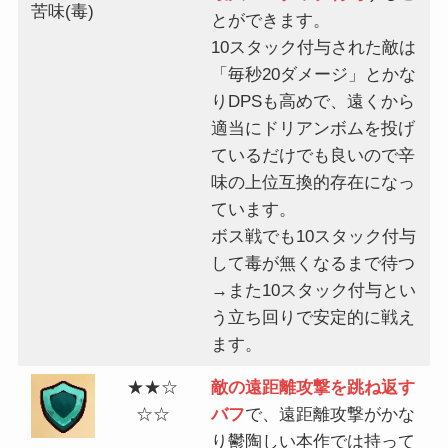
苦味(毒)
とができます。
10スタック付与された敵は
「毎秒20ダメージ」とかな
りDPSも高めで、遠くから
適当にドリアンボムを投げ
ているだけでも良いので辛
味の上位互換的存在になっ
ています。
ボス戦でも10スタック付与
して毒が無くなるまで待つ
→また10スタック付与とい
う立ち回りで安定的に戦え
ます。
★★☆
敵の遠距離攻撃を跳ね返す
☆☆
バフ
で、遠距離攻撃がかな
り鬱陶しい本作では持って