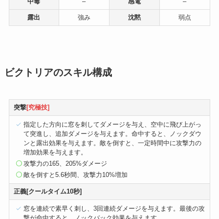
中毒
–
感電
–
露出
強み
沈黙
弱点
ビクトリアのスキル構成
突撃
[究極技]
指定した方向に窓を刺してダメージを与え、空中に飛び上がっ
て突進し、追加ダメージを与えます。命中すると、ノックダウ
ンと露出効果を与えます。敵を倒すと、一定時間中に攻撃力の
増加効果を与えます。
攻撃力の165、205%ダメージ
敵を倒すと5.6秒間、攻撃力10%増加
正義[クールタイム10秒]
窓を連続で素早く刺し、3回連続ダメージを与えます。最後の攻
撃が命中すると、ノックバック効果を与えます。