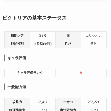
ビクトリアの基本ステータス
初期レア
SSR
国
エリシオン
戦闘役割
突撃型(物理)
性格
勇敢
キャラ評価
キャラ評価ランク
A
一般能力値
攻撃力
23,417
生命力
253,221
物理防御力
8,770
魔法防御力
6,520