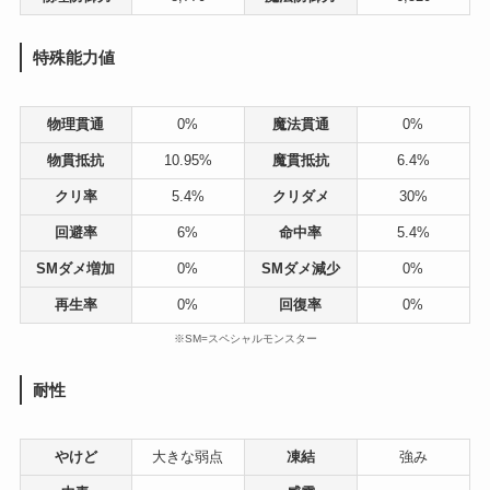
特殊能力値
物理貫通
0%
魔法貫通
0%
物貫抵抗
10.95%
魔貫抵抗
6.4%
クリ率
5.4%
クリダメ
30%
回避率
6%
命中率
5.4%
SMダメ増加
0%
SMダメ減少
0%
再生率
0%
回復率
0%
※SM=スペシャルモンスター
耐性
やけど
大きな弱点
凍結
強み