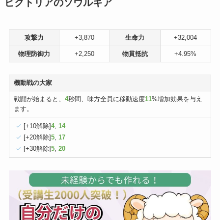
ビクトリアのソウルギア
攻撃力
+3,870
生命力
+32,004
物理防御力
+2,250
物貫抵抗
+4.95%
機動戦の大家
戦闘が始まると、
4
秒間、味方全員に移動速度
11
%増加効果を与え
ます。
[+10解除]
4
,
14
[+20解除]
5
,
17
[+30解除]
5
,
20