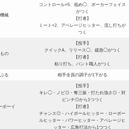
コントロール+5、低め◯、ポーカーフェイス
がつく
機械
【打者】
ミート+2、アベレージヒッター、流し打ちが
つく
【投手】
クイックA、リリース◯、緩急◯がつく
もの
【打者】
粘り打ち、バント職人がつく
ぶる
相手全員の調子が1下がる
【投手】
キレ◯・ノビ◎・奪三振・打たれ強さ◎・対
ピンチ◎から1つつく
ーボーイ
【打者】
チャンス◎・ハイボールヒッター・ローボー
ルヒッター・パワーヒッター・アベレージヒ
ッター・広角打法から1つつく