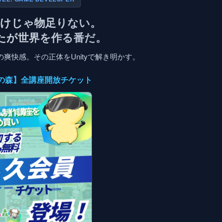
だけじゃ物足りない。
たが世界を作る番だ。
爽快感。その正体をUnityで解き明かす。
入門の森】全講座開放チケット