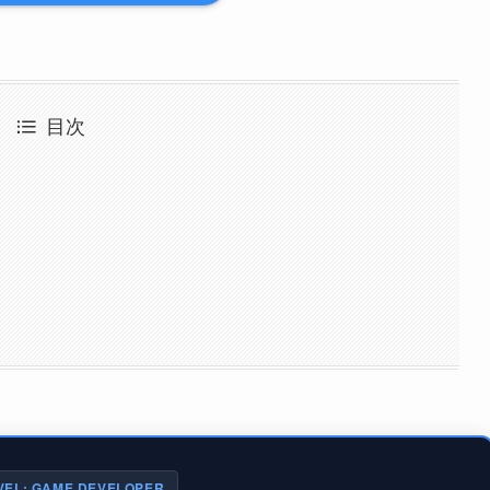
目次
VEL: GAME DEVELOPER