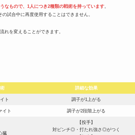
うなもので、1人につき2種類の戦術を持っています
。
その試合中に再度使用することはできません。
流れを変えることができます。
術
詳細な効果
イト
調子が1上がる
ァイト
調子が2段階上がる
【投手】
対ピンチ◎・打たれ強さ◎がつく
心臓