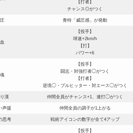
【打者】
チャンス◎がつく
圧
青特「威圧感」が発動
【投手】
球速+2km/h
血
【打】
パワー+6
【投手】
闘志・対強打者◯がつく
魂
【打者】
逆境◯・プルヒッター・対エース◯がつく
り漢
仲間全員がチャンス+1、連打◯がつく
い声援
仲間全員の調子が1上がる
の思考
戦術アイコンの数字が全て4アップ
【投手】