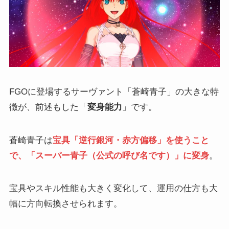
FGOに登場するサーヴァント「蒼崎青子」の大きな特
徴が、前述もした「
変身能力
」です。
蒼崎青子は
宝具「逆行銀河・赤方偏移」を使うこと
で、「スーパー青子（公式の呼び名です）」に変身
。
宝具やスキル性能も大きく変化して、運用の仕方も大
幅に方向転換させられます。