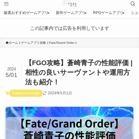
厳選おすすめゲームアプリ
新作ゲームアプリ
RPGゲームアプリ
シュ
この記事内では広告を利用しています
ホーム
ゲームアプリ攻略
Fate/Grand Order
【FGO攻略】蒼崎青子の性能評価 |
2024
相性の良いサーヴァントや運用方
5/01
法も紹介！
2024年5月1日
Fate/Grand Order