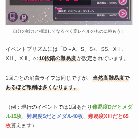
自分の戦力と相談してなるべく高レベルのものに挑もう！
イベントプリズムには「D～A、S、S+、SS、XⅠ、
XⅡ、XⅢ」の
10段階の難易度
が設定されています。
1回ごとの消費ライフは同じですが、
当然高難易度で
あるほど報酬は多くなります。
（例：現行のイベントでは1回あたり
難易度Dだとメダ
ル15枚
、
難易度Sだとメダル40枚
、
難易度XⅢだと65
枚
貰えます）