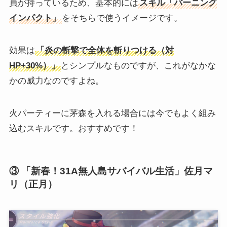
員が持っているため、基本的には
スキル「バーニング
インパクト」
をそちらで使うイメージです。
効果は
「炎の斬撃で全体を斬りつける（対
HP+30%）」
とシンプルなものですが、これがなかな
かの威力なのですよね。
火パーティーに茅森を入れる場合には今でもよく組み
込むスキルです。おすすめです！
③ 「新春！31A無人島サバイバル生活」佐月マ
リ（正月）