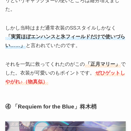
リというキャラクターの使いどころは随分増えまし
た。
しかし当時はまだ通常衣装のSSスタイルしかなく
「実質ほぼエンハンスと氷フィールドだけで使いづら
い……」
と言われていたのです。
それを一気に救ってくれたのがこの
「正月マリー」
で
した。衣装が可愛いのもポイントです。
ぜひゲットし
やがれ♪（物真似）
④ 「Requiem for the Blue」柊木梢