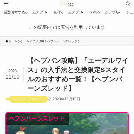
厳選おすすめゲームアプリ
新作ゲームアプリ
RPGゲームアプリ
シュ
この記事内では広告を利用しています
ホーム
ゲームアプリ攻略
ヘブンバーンズレッド
【ヘブバン攻略】「エーデルワイ
ス」の入手法と交換限定Sスタイ
2023
11/19
ルのおすすめ一覧！【ヘブンバ
ーンズレッド】
2023年11月19日
ヘブンバーンズレッド