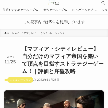
厳選おすすめゲームアプリ
新作ゲームアプリ
RPGゲームアプリ
シュ
この記事内では広告を利用しています
ホーム
ゲームアプリレビュー
シミュレーション
【マフィア・シティレビュー】
自分だけのマフィア帝国を築い
2023
11/25
て頂点を目指すストラテジーゲー
ム！｜評価と序盤攻略
2023年11月25日
シミュレーション