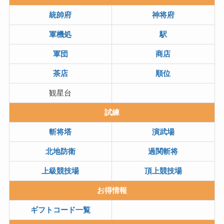
統帥府
神将府
軍機処
駅
軍団
商店
茶店
順位
観星台
試練
斬将塔
演武場
北地防衛
過関斬将
上級競技場
頂上競技場
お得情報
ギフトコード一覧