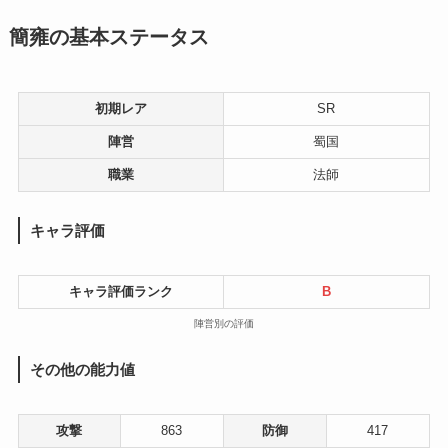
簡雍の基本ステータス
初期レア
SR
陣営
蜀国
職業
法師
キャラ評価
キャラ評価ランク
B
陣営別の評価
その他の能力値
攻撃
863
防御
417