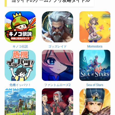
当サイトのゲームアプリ攻略タイトル
キノコ伝説
ゴッズレイド
Momodora
危機イッパツ！
ファントムローズ2
Sea of Stars