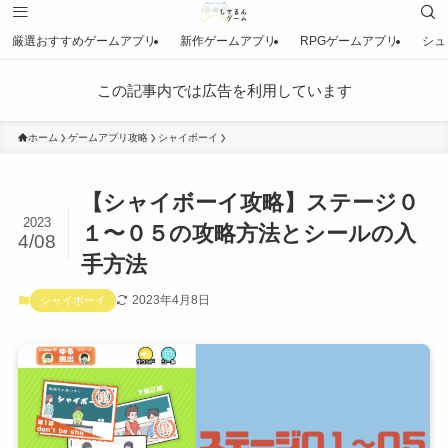
厳選おすすめゲームアプリ
新作ゲームアプリ
RPGゲームアプリ
シュ
この記事内では広告を利用しています
ホーム
ゲームアプリ攻略
シャイボーイ
【シャイボーイ攻略】ステージ０
2023
１〜０５の攻略方法とシールの入
4/08
手方法
2023年4月8日
シャイボーイ