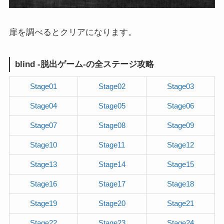
扉を調べるとクリアになります。
blind -脱出ゲーム-の全ステージ攻略
Stage01
Stage02
Stage03
Stage04
Stage05
Stage06
Stage07
Stage08
Stage09
Stage10
Stage11
Stage12
Stage13
Stage14
Stage15
Stage16
Stage17
Stage18
Stage19
Stage20
Stage21
Stage22
Stage23
Stage24