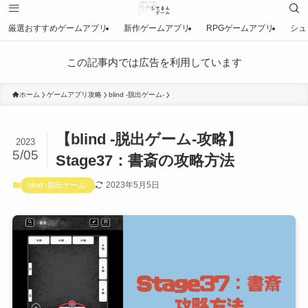
厳選おすすめゲームアプリ
新作ゲームアプリ
RPGゲームアプリ
シュ
この記事内では広告を利用しています
ホーム
ゲームアプリ攻略
blind -脱出ゲーム-
【blind -脱出ゲーム-攻略】
2023
5/05
Stage37：書斎の攻略方法
2023年5月5日
blind -脱出ゲーム-