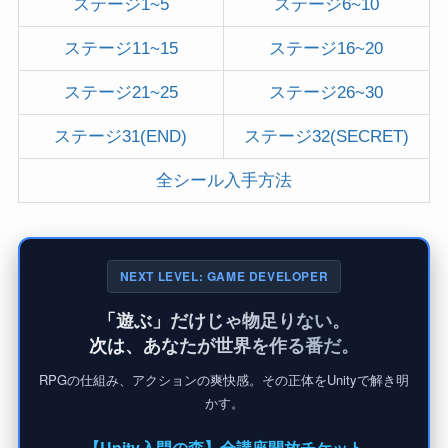
ステージ1~5
ステージ6~10
ステージ11~15
ステージ16~20
ステージ21~25
ステージ26~30
ステージ31(END)
ステージ32(SECRET)
全シール入手方法
NEXT LEVEL: GAME DEVELOPER
「遊ぶ」だけじゃ物足りない。
次は、あなたが世界を作る番だ。
RPGの仕組み、アクションの爽快感。その正体をUnityで解き明
かす。
【Unity入門の森】全講座開放チケット