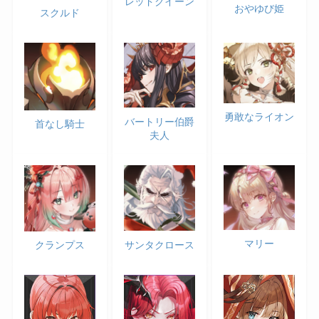
レッドクイーン
おやゆび姫
スクルド
勇敢なライオン
バートリー伯爵
首なし騎士
夫人
マリー
サンタクロース
クランプス