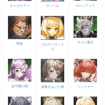
ロビンフッド
キャタピラー
ヴィータ
ネズミ魔王
野獣
ゴルディロック
ス
金平糖の精
ジンジャー
長靴をはいた猫