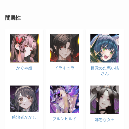
闇属性
ドラキュラ
目覚めた悪い狼
かぐや姫
さん
統治者かかし
ブルンヒルド
邪悪な女王