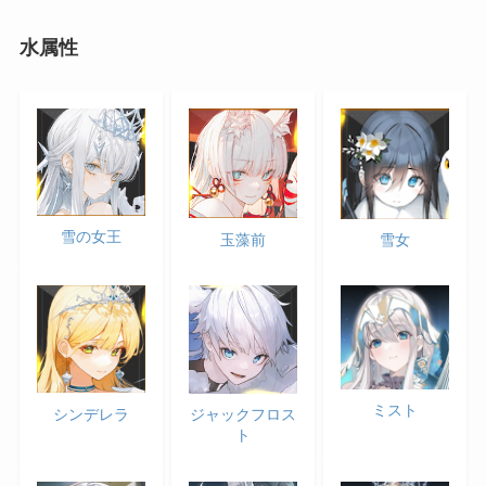
水属性
雪の女王
玉藻前
雪女
ミスト
シンデレラ
ジャックフロス
ト