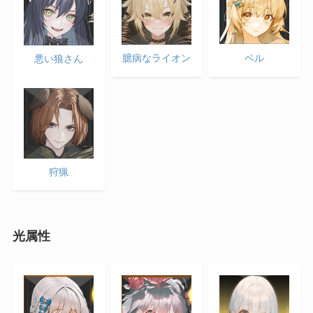
ベル
臆病なライオン
悪い狼さん
狩猟
光属性