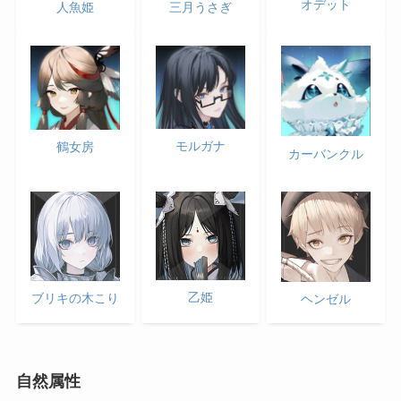
オデット
人魚姫
三月うさぎ
モルガナ
鶴女房
カーバンクル
乙姫
ブリキの木こり
ヘンゼル
自然属性