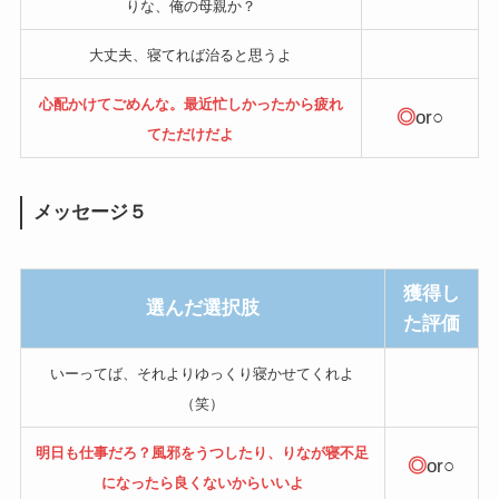
りな、俺の母親か？
大丈夫、寝てれば治ると思うよ
心配かけてごめんな。最近忙しかったから疲れ
◎
or○
てただけだよ
メッセージ５
獲得し
選んだ選択肢
た評価
いーってば、それよりゆっくり寝かせてくれよ
（笑）
明日も仕事だろ？風邪をうつしたり、りなが寝不足
◎
or○
になったら良くないからいいよ