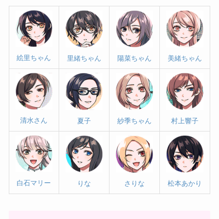
絵里ちゃん
里緒ちゃん
陽菜ちゃん
美緒ちゃん
清水さん
夏子
紗季ちゃん
村上響子
白石マリー
りな
さりな
松本あかり