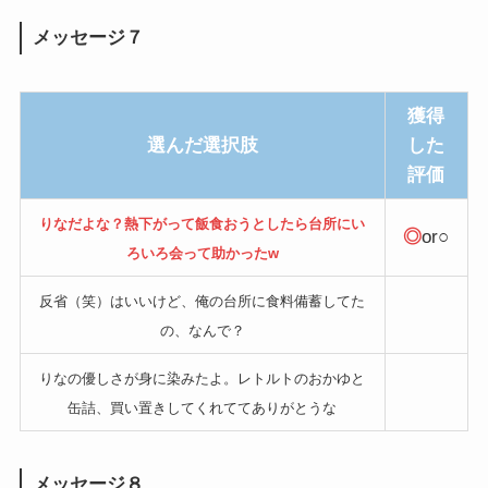
メッセージ７
獲得
選んだ選択肢
した
評価
りなだよな？熱下がって飯食おうとしたら台所にい
◎
or○
ろいろ会って助かったw
反省（笑）はいいけど、俺の台所に食料備蓄してた
の、なんで？
りなの優しさが身に染みたよ。レトルトのおかゆと
缶詰、買い置きしてくれててありがとうな
メッセージ８