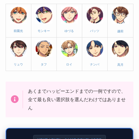
前園光
モンキー
ゆづる
バッツ
越前
リュウ
タフ
ロイ
ナンバ
高月
あくまでハッピーエンドまでの一例ですので、
全て最も良い選択肢を選んだわけではありませ
ん