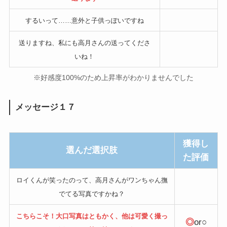
するいって……意外と子供っぽいですね
送りますね、私にも高月さんの送ってくださ
いね！
※好感度100%のため上昇率がわかりませんでした
メッセージ１７
獲得し
選んだ選択肢
た評価
ロイくんが笑ったのって、高月さんがワンちゃん撫
でてる写真ですかね？
こちらこそ！大口写真はともかく、他は可愛く撮っ
◎
or○