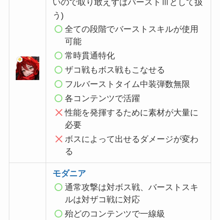
いので取り敢えずはバーストⅢとして扱
う)
全ての段階でバーストスキルが使用
可能
常時貫通特化
ザコ戦もボス戦もこなせる
フルバーストタイム中装弾数無限
各コンテンツで活躍
性能を発揮するために素材が大量に
必要
ボスによって出せるダメージが変わ
る
モダニア
通常攻撃は対ボス戦、バーストスキ
ルは対ザコ戦に対応
殆どのコンテンツで一線級