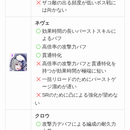
ザコ敵の出る頻度が低いボス戦に
は向かない
ネヴェ
効果時間の長いバーストスキルに
よるバフ
高倍率の攻撃力バフ
貫通特化
高倍率の攻撃力バフと貫通特化を
持つが効果時間が極端に短い
一括リロードのためにバーストゲ
ージ溜めが遅い
SR
のために凸による強化が望めな
い
クロウ
攻撃力デバフによる編成の耐久力