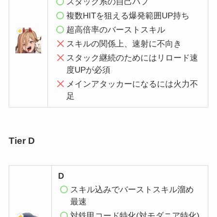
スタック系の自己バフ
複数HITを狙える爆発範囲UP持ち
超高倍率のバーストスキル
スキルの関係上、速射に不向き
スタック継続のためにはリロード速
度UPが必須
メインアタッカーになるには火力不
足
Tier D
D
スキル込みでバーストスキル溜め
最速
対鉄甲コード特化
(対モダニア特化)