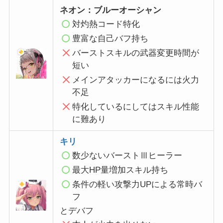
ネオン：ブルーオーシャン
対灼熱コード特化
豊富な自己バフ持ち
バーストスキルの武器変更時間が
短い
メインアタッカーになるには火力
不足
特化しているにしてはスキル性能
に難あり
キリ
数少ないバーストⅢヒーラー
最大HP量増加スキル持ち
条件の軽い攻撃力UPによる常時バ
フ
とデバフ