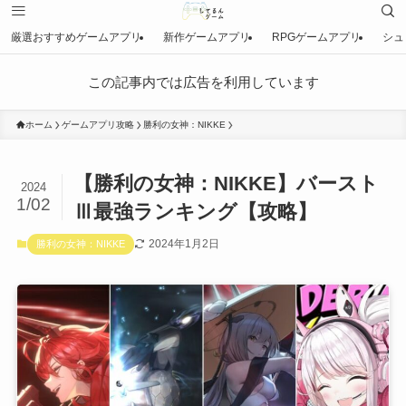
厳選おすすめゲームアプリ
新作ゲームアプリ
RPGゲームアプリ
シュ
この記事内では広告を利用しています
ホーム
ゲームアプリ攻略
勝利の女神：NIKKE
【勝利の女神：NIKKE】バースト
2024
1/02
Ⅲ最強ランキング【攻略】
2024年1月2日
勝利の女神：NIKKE