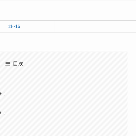
11~16
目次
せ！
せ！