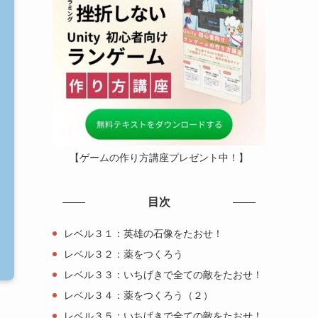
【ゲームの作り方講座プレゼント中！】
目次
レベル３１：英雄の石像をたおせ！
レベル３２：薬をつくろう
レベル３３：いちげきで全ての敵をたおせ！
レベル３４：薬をつくろう（２）
レベル３５：いちげきで全ての敵をたおせ！