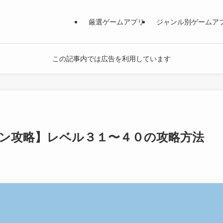
厳選ゲームアプリ
ジャンル別ゲームア
この記事内では広告を利用しています
ジョン攻略】レベル３１〜４０の攻略方法