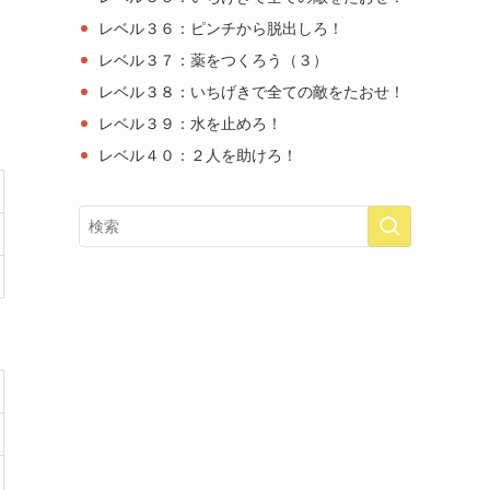
レベル３６：ピンチから脱出しろ！
レベル３７：薬をつくろう（３）
レベル３８：いちげきで全ての敵をたおせ！
レベル３９：水を止めろ！
レベル４０：２人を助けろ！