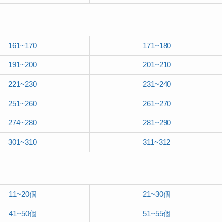
161~170
171~180
191~200
201~210
221~230
231~240
251~260
261~270
274~280
281~290
301~310
311~312
11~20個
21~30個
41~50個
51~55個