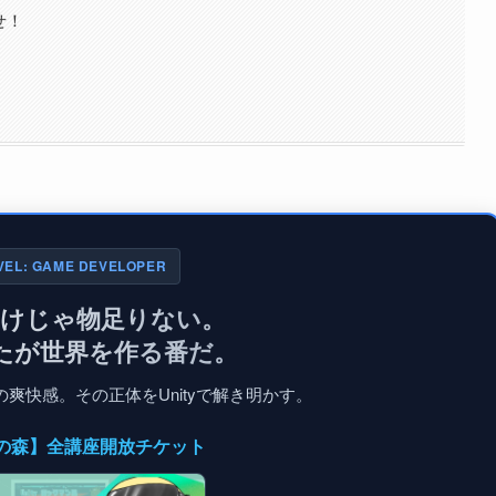
せ！
VEL: GAME DEVELOPER
だけじゃ物足りない。
たが世界を作る番だ。
爽快感。その正体をUnityで解き明かす。
入門の森】全講座開放チケット