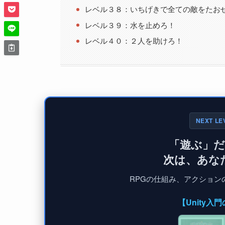
レベル３８：いちげきで全ての敵をたお
レベル３９：水を止めろ！
レベル４０：２人を助けろ！
NEXT LE
「遊ぶ」
次は、あな
RPGの仕組み、アクションの
【Unity