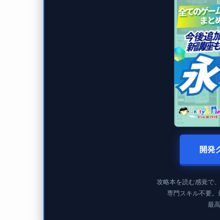
開発
攻略本を読む感覚で
専門スキル不要。
最