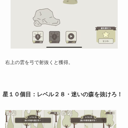
右上の雲を弓で射抜くと獲得。
星１０個目：レベル２８・迷いの森を抜けろ！