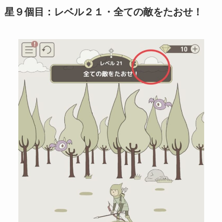
星９個目：レベル２１・全ての敵をたおせ！