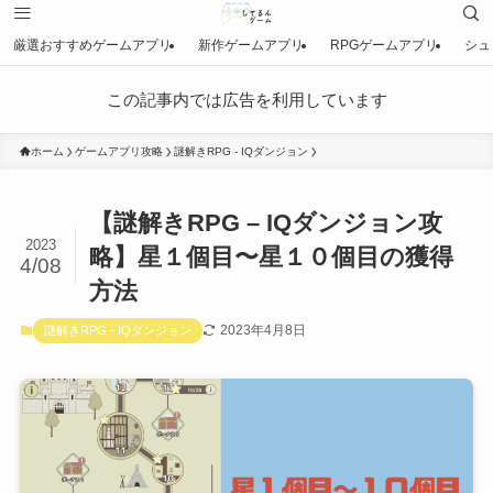
厳選おすすめゲームアプリ
新作ゲームアプリ
RPGゲームアプリ
シュ
この記事内では広告を利用しています
ホーム
ゲームアプリ攻略
謎解きRPG - IQダンジョン
【謎解きRPG – IQダンジョン攻
2023
略】星１個目〜星１０個目の獲得
4/08
方法
2023年4月8日
謎解きRPG - IQダンジョン