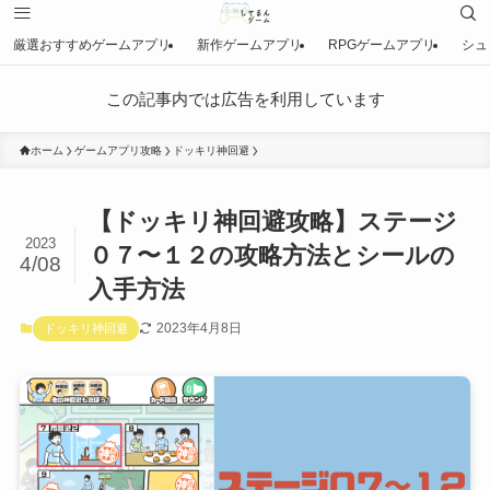
厳選おすすめゲームアプリ
新作ゲームアプリ
RPGゲームアプリ
シュ
この記事内では広告を利用しています
ホーム
ゲームアプリ攻略
ドッキリ神回避
【ドッキリ神回避攻略】ステージ
2023
０７〜１２の攻略方法とシールの
4/08
入手方法
2023年4月8日
ドッキリ神回避