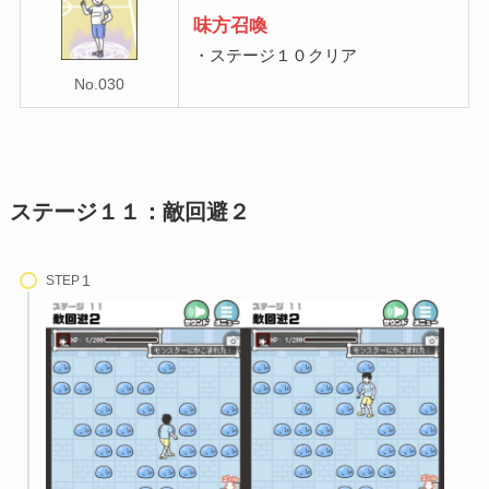
味方召喚
・ステージ１０クリア
No.030
ステージ１１：敵回避２
STEP