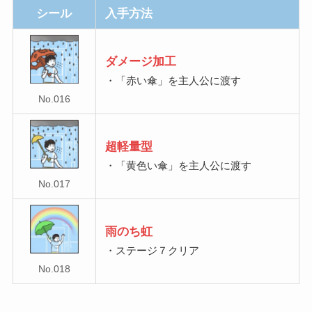
シール
入手方法
ダメージ加工
・「赤い傘」を主人公に渡す
No.016
超軽量型
・「黄色い傘」を主人公に渡す
No.017
雨のち虹
・ステージ７クリア
No.018